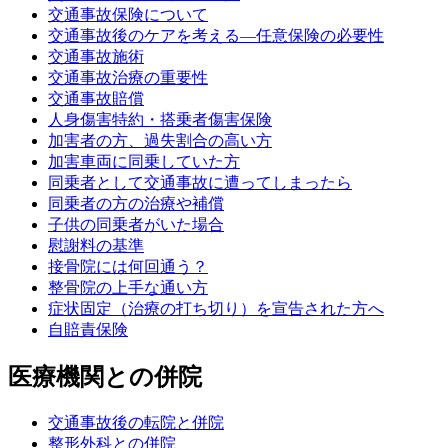
交通事故保険について
交通事故後のケアを考える—任意保険の必要性
交通事故施術
交通事故治療の重要性
交通事故賠償
人身傷害特約・搭乗者傷害保険
加害者の方、過失割合の高い方
加害車両に同乗していた方
同乗者として交通事故に遭ってしまったら
同乗者の方の治療や補償
子供の同乗者がいた場合
慰謝料の基準
接骨院には何回通う？
整骨院の上手な通い方
症状固定（治療の打ち切り）を宣告された方へ
自賠責保険
医療機関との併院
交通事故後の転院と併院
整形外科との併院