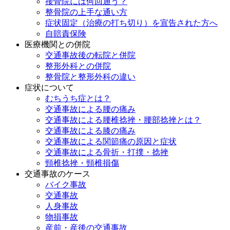
接骨院には何回通う？
整骨院の上手な通い方
症状固定（治療の打ち切り）を宣告された方へ
自賠責保険
医療機関との併院
交通事故後の転院と併院
整形外科との併院
整骨院と整形外科の違い
症状について
むちうち症とは？
交通事故による腰の痛み
交通事故による腰椎捻挫・腰部捻挫とは？
交通事故による膝の痛み
交通事故による関節痛の原因と症状
交通事故による骨折・打撲・捻挫
頸椎捻挫・頸椎損傷
交通事故のケース
バイク事故
交通事故
人身事故
物損事故
産前・産後の交通事故