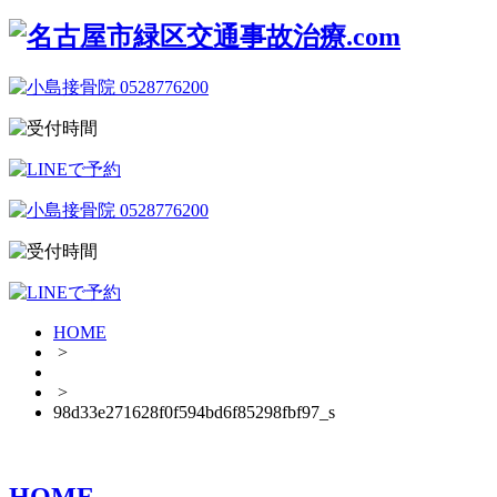
HOME
>
>
98d33e271628f0f594bd6f85298fbf97_s