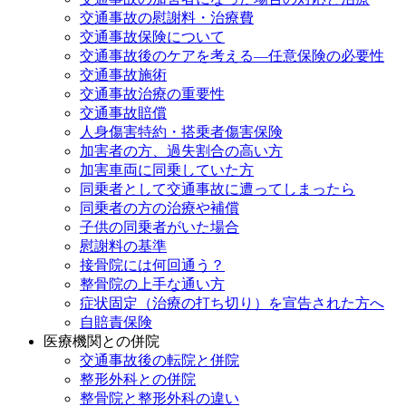
交通事故の慰謝料・治療費
交通事故保険について
交通事故後のケアを考える—任意保険の必要性
交通事故施術
交通事故治療の重要性
交通事故賠償
人身傷害特約・搭乗者傷害保険
加害者の方、過失割合の高い方
加害車両に同乗していた方
同乗者として交通事故に遭ってしまったら
同乗者の方の治療や補償
子供の同乗者がいた場合
慰謝料の基準
接骨院には何回通う？
整骨院の上手な通い方
症状固定（治療の打ち切り）を宣告された方へ
自賠責保険
医療機関との併院
交通事故後の転院と併院
整形外科との併院
整骨院と整形外科の違い