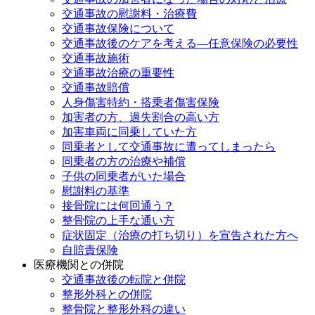
交通事故の慰謝料・治療費
交通事故保険について
交通事故後のケアを考える—任意保険の必要性
交通事故施術
交通事故治療の重要性
交通事故賠償
人身傷害特約・搭乗者傷害保険
加害者の方、過失割合の高い方
加害車両に同乗していた方
同乗者として交通事故に遭ってしまったら
同乗者の方の治療や補償
子供の同乗者がいた場合
慰謝料の基準
接骨院には何回通う？
整骨院の上手な通い方
症状固定（治療の打ち切り）を宣告された方へ
自賠責保険
医療機関との併院
交通事故後の転院と併院
整形外科との併院
整骨院と整形外科の違い