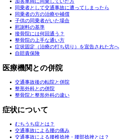
加害車両に同乗していた方
同乗者として交通事故に遭ってしまったら
同乗者の方の治療や補償
子供の同乗者がいた場合
慰謝料の基準
接骨院には何回通う？
整骨院の上手な通い方
症状固定（治療の打ち切り）を宣告された方へ
自賠責保険
医療機関との併院
交通事故後の転院と併院
整形外科との併院
整骨院と整形外科の違い
症状について
むちうち症とは？
交通事故による腰の痛み
交通事故による腰椎捻挫・腰部捻挫とは？