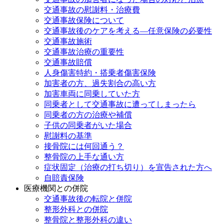
交通事故の慰謝料・治療費
交通事故保険について
交通事故後のケアを考える—任意保険の必要性
交通事故施術
交通事故治療の重要性
交通事故賠償
人身傷害特約・搭乗者傷害保険
加害者の方、過失割合の高い方
加害車両に同乗していた方
同乗者として交通事故に遭ってしまったら
同乗者の方の治療や補償
子供の同乗者がいた場合
慰謝料の基準
接骨院には何回通う？
整骨院の上手な通い方
症状固定（治療の打ち切り）を宣告された方へ
自賠責保険
医療機関との併院
交通事故後の転院と併院
整形外科との併院
整骨院と整形外科の違い