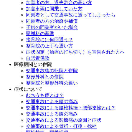
加害者の方、過失割合の高い方
加害車両に同乗していた方
同乗者として交通事故に遭ってしまったら
同乗者の方の治療や補償
子供の同乗者がいた場合
慰謝料の基準
接骨院には何回通う？
整骨院の上手な通い方
症状固定（治療の打ち切り）を宣告された方へ
自賠責保険
医療機関との併院
交通事故後の転院と併院
整形外科との併院
整骨院と整形外科の違い
症状について
むちうち症とは？
交通事故による腰の痛み
交通事故による腰椎捻挫・腰部捻挫とは？
交通事故による膝の痛み
交通事故による関節痛の原因と症状
交通事故による骨折・打撲・捻挫