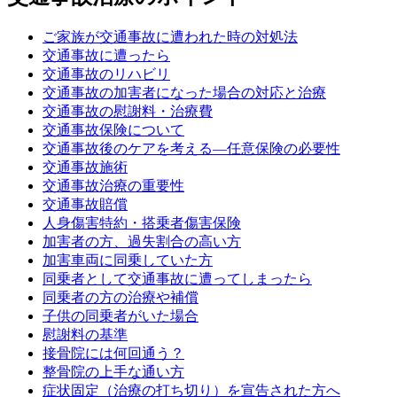
ご家族が交通事故に遭われた時の対処法
交通事故に遭ったら
交通事故のリハビリ
交通事故の加害者になった場合の対応と治療
交通事故の慰謝料・治療費
交通事故保険について
交通事故後のケアを考える—任意保険の必要性
交通事故施術
交通事故治療の重要性
交通事故賠償
人身傷害特約・搭乗者傷害保険
加害者の方、過失割合の高い方
加害車両に同乗していた方
同乗者として交通事故に遭ってしまったら
同乗者の方の治療や補償
子供の同乗者がいた場合
慰謝料の基準
接骨院には何回通う？
整骨院の上手な通い方
症状固定（治療の打ち切り）を宣告された方へ