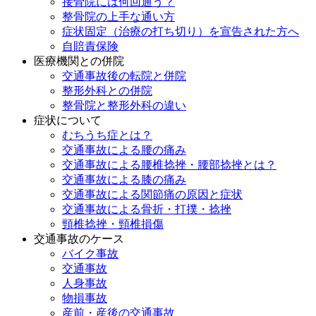
接骨院には何回通う？
整骨院の上手な通い方
症状固定（治療の打ち切り）を宣告された方へ
自賠責保険
医療機関との併院
交通事故後の転院と併院
整形外科との併院
整骨院と整形外科の違い
症状について
むちうち症とは？
交通事故による腰の痛み
交通事故による腰椎捻挫・腰部捻挫とは？
交通事故による膝の痛み
交通事故による関節痛の原因と症状
交通事故による骨折・打撲・捻挫
頸椎捻挫・頸椎損傷
交通事故のケース
バイク事故
交通事故
人身事故
物損事故
産前・産後の交通事故