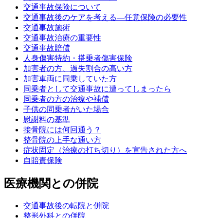
交通事故保険について
交通事故後のケアを考える—任意保険の必要性
交通事故施術
交通事故治療の重要性
交通事故賠償
人身傷害特約・搭乗者傷害保険
加害者の方、過失割合の高い方
加害車両に同乗していた方
同乗者として交通事故に遭ってしまったら
同乗者の方の治療や補償
子供の同乗者がいた場合
慰謝料の基準
接骨院には何回通う？
整骨院の上手な通い方
症状固定（治療の打ち切り）を宣告された方へ
自賠責保険
医療機関との併院
交通事故後の転院と併院
整形外科との併院