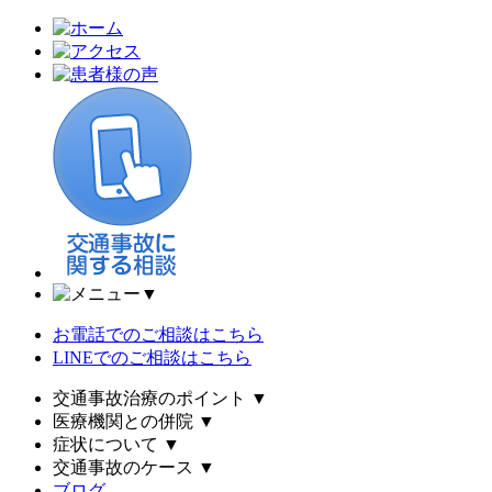
▼
お電話でのご相談はこちら
LINEでのご相談はこちら
交通事故治療のポイント
▼
医療機関との併院
▼
症状について
▼
交通事故のケース
▼
ブログ